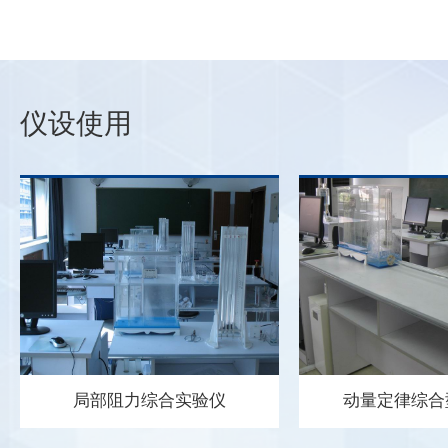
角活
干教师齐聚一堂，共商实验教学改革大计，为中心未来发展把脉定向。
学
科
会议听取了中心2025年度工作报告，系统回顾了过去一年在实验教学、
力
如何
课程建设、人才培养、科研成果转化等方面的进展及成绩。在研讨交流
中
机
环节，教指委委员结合全国实验教学发展趋势与各校先进经验，为中心
国
仪设使用
学子
未来发展提出了系统性、前瞻性的指导建议：一、强化顶层设计，凝练
国
节，
发展主线委员们建议，中心应进一步凝练发展主线，形成清晰的建设蓝
创
，一
图。北京航空航天大学的陈玉丽教授以北航力学实验中心的“强化基础、
实
的闷
突出特色、开拓创新、开放融通”的体系为例，介绍了分层分类的建设目
加
师同
标和实施路径。二、把握战略机遇，推动交叉融合委员们指出，中心应
获
。此
积极对接学校“三院联合”交叉平台建设规划，主动参与国家和学校层面
院
破坏
的教学改革与设备更新项目，以“力学+”与“AI+力学”为突破口，推动实
学
变、
验教学与前沿科技、多学科需求深度融合。三、建强师资队伍，提升教
老
“看
学能力针对中心提出的师资结构性挑战，委员们一致认为，应借此契机
学
们展
推动实验教学向学科交叉前沿延伸，同时引进具有交叉背景、勇于开拓
将
的示
的青年人才，夯实发展人力基础。四、升级科普体系，打造示范品牌委
高
局部阻力综合实验仪
动量定律综合
构的
员们高度认可中心现有科普工作成效，建议进一步整合资源，积极申报
学们
省级科普基地，推动科普活动课程化、体系化、常态化，实现从特色活