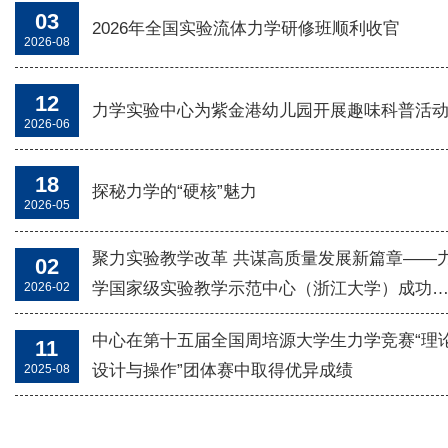
03
2026年全国实验流体力学研修班顺利收官
2026-08
12
力学实验中心为紫金港幼儿园开展趣味科普活
2026-06
18
探秘力学的“硬核”魅力
2026-05
聚力实验教学改革 共谋高质量发展新篇章——
02
学国家级实验教学示范中心（浙江大学）成功
2026-02
力学实验中心参加2026年全国基础力学实验教学研讨会
开2026年度教学指导委员会会议
中心在第十五届全国周培源大学生力学竞赛“理
参会促交流，以竞赛促成长——力学实验中心参加2026年全国基础力
11
实验教学研讨会2026年7月24日至26日，2026年全国基础力学实验教
设计与操作”团体赛中取得优异成绩
2025-08
研讨会在成都顺利召开。本次会议由中国力学学会教育工作委员会主
26-08-03
，西南交通大学力学与航空航天学院、成都信息工程大学自动化学
、成都理工大学环境与土木工程学院联合承办，来自全国各高校的力