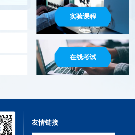
循环流动演示仪(1套7件)
自循环水击综合实验
实验课程
环流动演示仪(1套7件) 〖用途〗适
自循环水击综合实验仪 〖用途〗
于工程流体力学（水力学）教学实
于专业性流体力学、水力学实验
。 用于演示流体流经各种边界产生的
全校性新生研讨课的创新启发教
流流动30余种流谱图案及相关原理。
会性科普教学。主要用于水击原
：演示内流场的漩涡形成、边界层分
测、利用和消减等演示与分析性
查看详情
查看详情
在线考试
、介质传输、水塞等流道流谱；演示
验。 〖性能〗1．小型化综合性
流的尾迹形成、卡门涡街、传质传热
示仪，具有水击发生机理与传播
自循环流谱流线显示仪 (1套3件)
自循环虹吸原理实验
流场流谱；演示射流元件、附壁效应
量测、水击消减、水击利用等多
射流控制原理等流型流谱。【主要功
的综合性功能。 2．配置有水击
循环流谱流线显示仪 (1
】1. 演示内流场的漩涡形成、边
生装置、水击峰压测量装置、调
自循环虹吸原理实验
3件)
层分离、介质传输、水塞等流道流
减水击压强装置、水击扬水机(水
；演示外流的尾迹形成、卡门涡街、
利用)工作原理装置。3．用透明
自循环虹吸原理实验仪 〖用途〗
质传热等流场流谱；演示射流元件、
璃精制，内部结构及工作过程直
环流谱流线显示仪 (1套3件) 〖用
专业性流体力学、水力学实验教
壁效应与射流控制原理等流线流谱共
型优美。4． 配套有高等教育出
〗 适合于专业性流体力学、水力
校性新生研讨课的创新启发教学
0余种。2. 是以狭缝流道为显示屏
版的教材。〖技术参数〗1．由自
友情链接
实验教学，全校性新生研讨课的创新
性科普教学。主要用于虹吸原理
，水为工作流体，空气泡为示踪介
供水系统、调压筒、压力表、扬
发教学，社会性科普教学，也适用于
用的实验教学。 〖主要功能〗1
，由显示屏、水泵、可控硅无级调速
水击发生装置等组成的台式自循