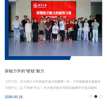
聚力实验教学改革 共谋高质量发展新篇章——力学国家级实验教学示范中心（浙江大学）成功召开2026年度教学指导委员会会议
教学
2026年2月2日上午，力学国家级实验教学示范中心（浙江大学）2026年
以
利举
度教学指导委员会在浙江大学紫金港校区顺利召开。会议由中心主任高
学
围
琪教授主持，学院副院长赵沛教授出席会议并致辞。来自北京航空航天
学
2026-02-02
20
位未来
大学陈玉丽教授、中国科学院大学段俐教授、天津大学姜楠教授、河海
办
为工
大学雷冬教授、上海交通大学马少鹏教授、同济大学吴昊教授与中心骨
院