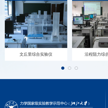
日活
动向示范品牌的跨越。五、深化开放协作，促进资源共享委员们表示，
局部阻力综合实验仪
动量定律综合
。中
将持续加强校际、院际合作，通过设备共享、课程共建、师资交流等形
航
式，构建常态化协同机制，共同推进实验教学资源优化与教学模式创
局部阻力综合实验仪〖用途〗适合于流
◇名称：数字型动量定
日在
新。中心领导班子认真听取了委员们的指导意见，表示将系统梳理、深
体力学、水力学实验教学。结合配套的
〖用途〗 用于验证总
择和
入研究，将这些宝贵建议转化为具体行动方案，纳入中心2026年度及中
实验CAI软件，用于训练二点法、三点
射流对平板的冲击力，
法、四点法测量局部水头损失与局部阻
数，以实验分析射流出
家级
长期发展规划。会议最后，中心主任高琪教授代表中心向各位委员致以
力系数的技能；验证园管突扩局部阻力
的相关性。 〖主要功能
大需
衷心感谢。他表示，中心将建立常态化汇报与反馈机制，持续吸收教指
查看详情
查看详
系数的包达公式和突缩局部阻力系数的
实验——恒定总流动量
多拔
委的智慧与指导，扎实推进各项改革任务落地见效，努力建设成为具有
经验公式。 ◇名称：局部阻力综合实验
动量修正因数测定；2.
文丘里综合实验仪
沿程阻力综
全国引领力和国际影响力的实验教学示范高地。此次会议凝聚了共识、
仪规格及功率：1560×550×1300，
——分析测力机构创新
指明了方向、注入了动力。力学国家级实验教学示范中心（浙江大学）
220V，100W〖主要功能〗1、 定量测
灵敏度、v2x≠ 0对Fx
将以此次会议为新的起点，继续坚持立德树人根本任务，深化实验教学
量实验——突扩与突缩局部水头损失及
实验——管嘴出流动量
文丘里综合实验仪
沿程阻力综
综合改革，为培养更多担当民族复兴大任的卓越工程人才作出更大贡
损失系数； 2、 定性分析实验——局
层厚度测量的创新研
部阻力测量的三点法、四点法的方法比
献。
文丘里综合实验仪 〖用途〗 用于验
沿程阻力综合实验仪 
较； 3、 拓展性实验——结合CAI虚
证文透利流量计来测量流量的原理，即
流和紊流实验，训练测
拟仿真软件测量不同开度下，阀门的局
率定流量系数m，进而对m与雷诺数Re
系数的测量技术和应用
部阻力。
作相关分析；可进行文透利管局部真空
测仪测量压差的方法。绘制
度实验分析等项目，训练气-水多管压差
线。加深理解圆管层流