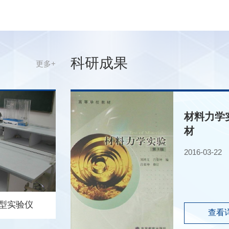
实验教学专家学者、一线教师和企业代表齐聚一堂，围绕“数智时代的
学实验教学改革与创新”主题展开深入交流。力学国家级实验教学示范
心（浙江大学）教师团队积极响应、深度参与了本次会议。图1 力学
家级实验教学示范中心（浙江大学）参会教师李华锋老师受邀担任全
科研成果
更多+
基础力学实验讲课比赛评委，并在大会报告环节作了题为《理论力学
新实验的一些经验》的学术报告，分享了中心在理论力学、材料力学
验教学改革、力学实验科普等方面的探索与实践成果。佘文轩老师参
了理力与流体组讲课比赛，以扎实的教学基本功和清晰的教学设计荣
材料力学
二等奖。中心教师还参加了实验教学技术培训与实操等环节，与兄弟
材
校同行就基础力学实验教学的新模式、新体系及人工智能赋能实验教
等前沿议题进行了深入交流。图2 李华锋老师做专题报告图3 佘文轩
2016-03-22
师模拟讲课此次参会，展示了力学国家级实验教学示范中心（浙江大
）在实验教学改革与青年教师培养方面的阶段性成效。力学实验中心
继续依托国家级平台优势，聚焦教学质量提升与教学创新，积极参与
水平教学交流活动，持续推动实验教学高质量发展。
型实验仪
雷诺实验仪
查看