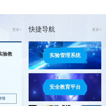
快捷导航
更多+
更多+
实验教
实验管理系统
安全教育平台
自循环流动演示仪(1套7件)
自循环水击综合实验
详情