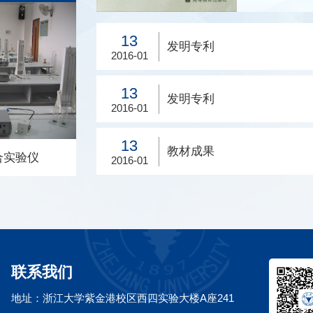
型实验仪
雷诺实验仪
自
13
发明专利
律综合型实验仪
雷诺实验仪〖用途〗 用于再现雷诺
自循
2016-01
流动量方程，测定
1883年观测管流中层流至紊流的实验，
合
测定动量修正系
测定各种流态阶段的雷诺数，Re=ud
验
13
发明专利
射角度与动量力
/n 尤其是作为判断的下临界雷诺数。
紊
2016-01
〗1. 定量测量
◇ 名称：雷诺实验仪〖主要功
如
情
查看详情
方程验证、射流
能〗 1. 定量测量实验——测定上临界
离
13
 定性分析实验
与下临界雷诺数，结果符合：Re下临
外
教材成果
合实验仪
伯努利方程综合实验仪
2016-01
点、实验装置的
=2000—2300； 2. 定性分析实验——
等
的影响；3. 设计性
观察层流与湍流（紊流）两种流
与
自
修正因数与边界
态； 3. 设计性实验——结合量纲分析
能
合实验仪
伯努利方程综合实验仪
套
究实验
法进行实验研究，用管道实验测定明渠
界
下临界广义雷诺数。
谱
用于沿程损失的层
伯努利方程综合实验仪〖用途〗 可
传
自循
量管流沿程阻力
验证流体恒定总流的能量方程，实验分
附
联系我们
途
气-水压差计及电
析总水头和测压管水头的沿程变化规律
3
学
hf~lgv曲
和能量转化，比较均匀流和急变流的动
面
地址：
浙江大学紫金港校区西四实验大楼A座241
启
和紊流的沿程损
水压强分布。显示不同流速下某一断面
质